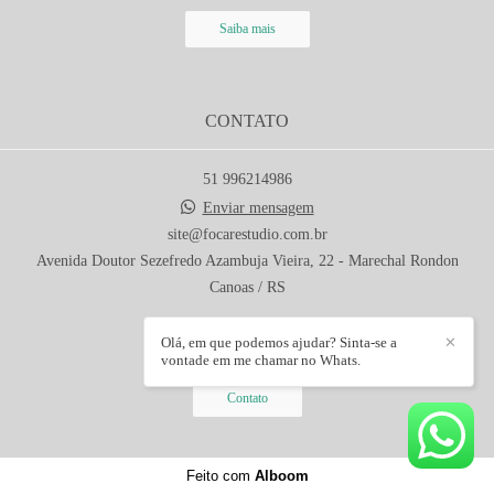
Saiba mais
CONTATO
51 996214986
Enviar mensagem
site@focarestudio.com.br
Avenida Doutor Sezefredo Azambuja Vieira, 22 - Marechal Rondon
Canoas / RS
Olá, em que podemos ajudar? Sinta-se a
✕
vontade em me chamar no Whats.
Contato
Feito com
Alboom