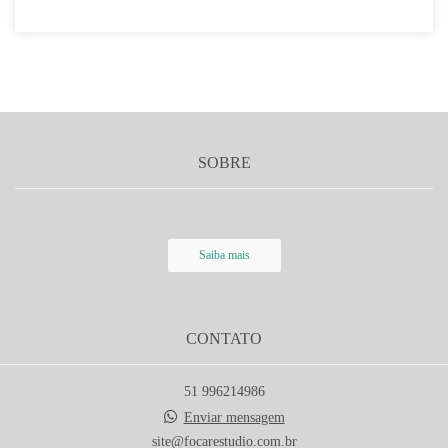
SOBRE
Saiba mais
CONTATO
51 996214986
Enviar mensagem
site@focarestudio.com.br